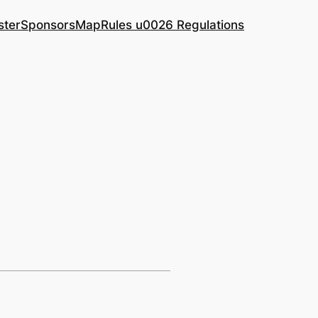
ster
Sponsors
Map
Rules u0026 Regulations