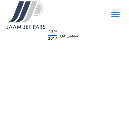
12
08
سیمین فود
2017