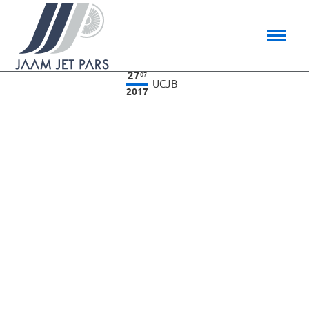
27
07
UCJB
2017